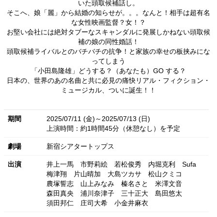
いた頭取候補話し。
そこへ、娘「麗」から結婚の知らせが。。。なんと！相手は超有名
な女性映画監督？女！？
お堅い会社には絶対タブーなスキャンダルに発展しかねない頭取候
補の娘の同性婚話！
頭取候補ライバルとのバチバチの抗争！と家族の幸せの板挟みにな
ってしまう
「小田島隆雄」どうする？（あなたも）GO する？
日本の、世界のあの名曲と共に必見の痛快リアル・フィクション・
ミュージカル、ついに誕生！！
期間
2025/07/11 (金)～2025/07/13 (日)
上演時間：約1時間45分（休憩なし）を予定
劇場
新宿シアタートップス
出演
井上一馬
市野莉絵
若松俊秀
内堀克利
Sufa
梅津翔
片山晴加
大島ツカサ
松山クミコ
農塚誓志
山上みなみ
榛名さと
米澤文音
森田真央
浦川奈津子
三十正大
島田悠太
須田邦仁
庄司大希
小金井麻衣