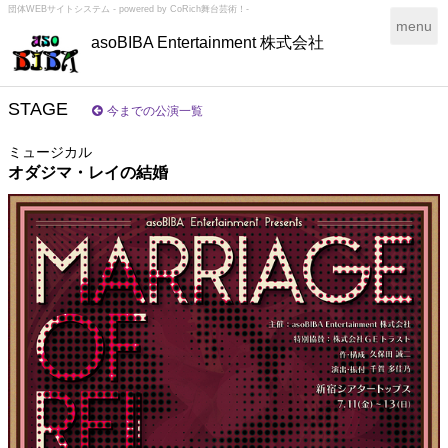
団体WEBサイトシステム - powered by
CoRich舞台芸術！-
T
menu
asoBIBA Entertainment 株式会社
o
g
g
l
STAGE
今までの公演一覧
e
n
ミュージカル
a
オダジマ・レイの結婚
v
i
g
a
t
i
o
n