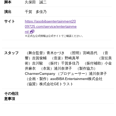
脚本
久保田 誠二
演出
千賀 多佳乃
サイト
https://asobibaentertainment20
09725.com/service/entertainme
nt/
※正式な公式情報は公式サイトでご確認ください。
スタッフ
（舞台監督）青木かづき （照明）宮崎昌代 （音
響）吉賀俊輔 （音楽）野崎真琴 （宣伝美
術）吉川駿 （振付）千賀多佳乃 （振付補助）小金
井麻衣 （衣装）浦川奈津子 （製作協力）
CharmerCampany （プロデューサー）浦川奈津子
（企画・製作）asoBIBA Entertainment株式会社
（協賛）株式会社GEトラスト
その他注
意事項